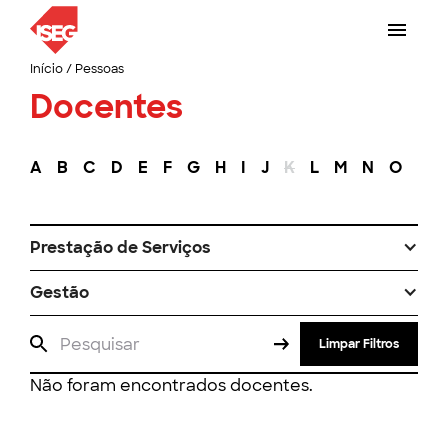
Início
/
Pessoas
Docentes
A
B
C
D
E
F
G
H
I
J
K
L
M
N
O
P
Prestação de Serviços
Gestão
Limpar Filtros
Não foram encontrados docentes.