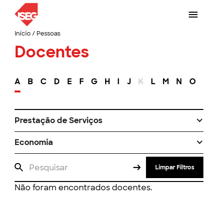
Início
/
Pessoas
Docentes
A
B
C
D
E
F
G
H
I
J
K
L
M
N
O
P
Prestação de Serviços
Economia
Limpar Filtros
Não foram encontrados docentes.