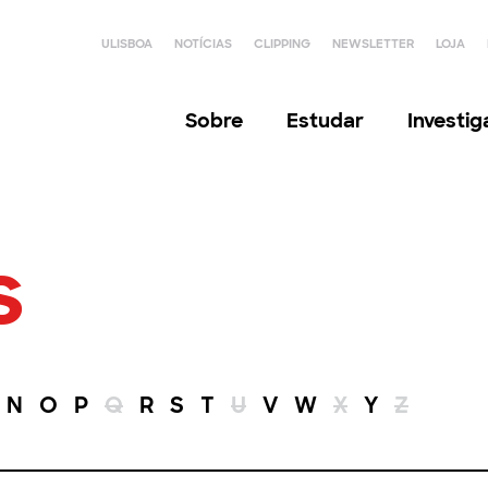
ULISBOA
NOTÍCIAS
CLIPPING
NEWSLETTER
LOJA
Sobre
Estudar
Investi
s
N
O
P
Q
R
S
T
U
V
W
X
Y
Z