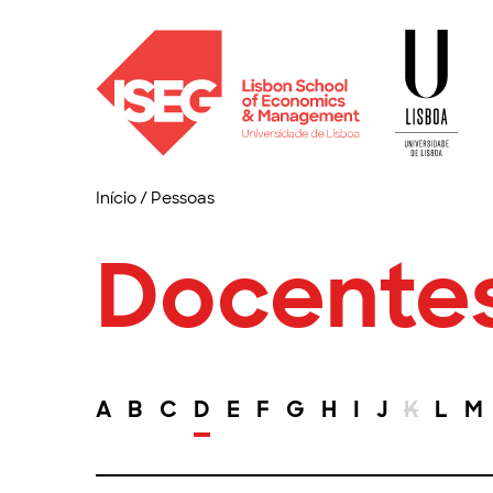
Início
/
Pessoas
Docente
A
B
C
D
E
F
G
H
I
J
K
L
M