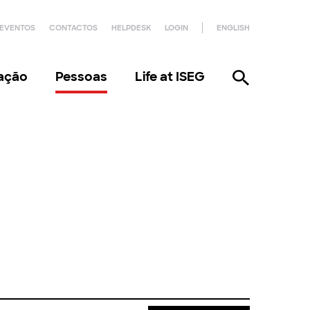
EVENTOS
CONTACTOS
HELPDESK
LOGIN
ENGLISH
gação
Pessoas
Life at ISEG