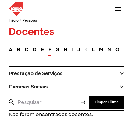
Início
/
Pessoas
Docentes
A
B
C
D
E
F
G
H
I
J
K
L
M
N
O
P
Prestação de Serviços
Ciências Sociais
Limpar Filtros
Não foram encontrados docentes.