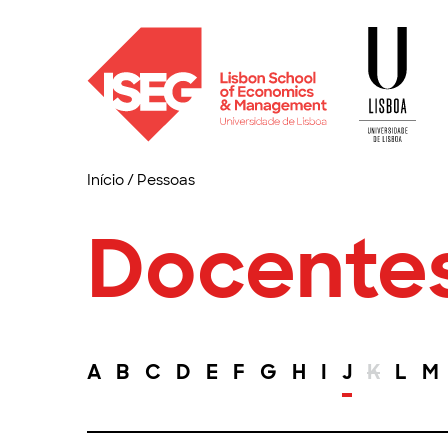
Início
/
Pessoas
Docente
A
B
C
D
E
F
G
H
I
J
K
L
M