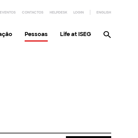
EVENTOS
CONTACTOS
HELPDESK
LOGIN
ENGLISH
gação
Pessoas
Life at ISEG