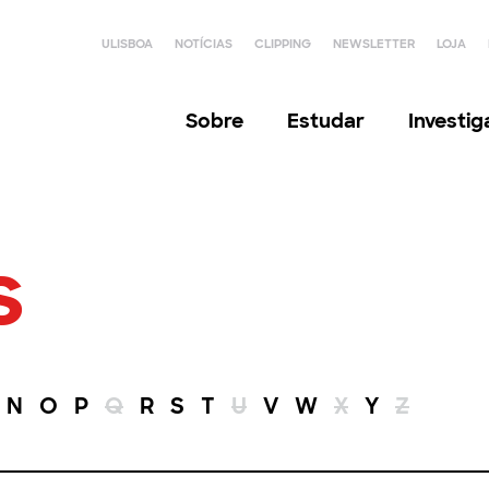
ULISBOA
NOTÍCIAS
CLIPPING
NEWSLETTER
LOJA
Sobre
Estudar
Investi
s
N
O
P
Q
R
S
T
U
V
W
X
Y
Z