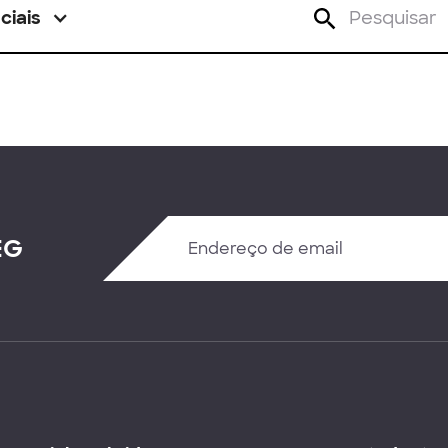
ciais
EG