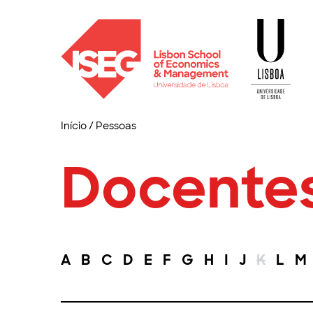
Início
/
Pessoas
Docente
A
B
C
D
E
F
G
H
I
J
K
L
M