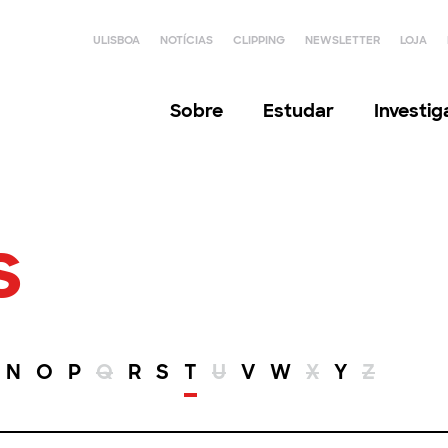
ULISBOA
NOTÍCIAS
CLIPPING
NEWSLETTER
LOJA
Sobre
Estudar
Investi
s
N
O
P
Q
R
S
T
U
V
W
X
Y
Z