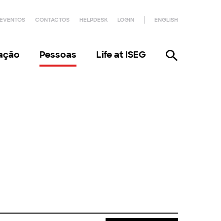
EVENTOS
CONTACTOS
HELPDESK
LOGIN
ENGLISH
gação
Pessoas
Life at ISEG