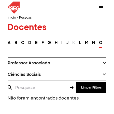
Início
/
Pessoas
Docentes
A
B
C
D
E
F
G
H
I
J
K
L
M
N
O
P
Professor Associado
Ciências Sociais
Limpar Filtros
Não foram encontrados docentes.