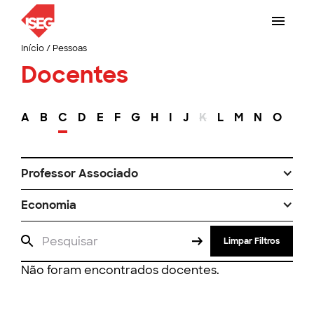
Início
/
Pessoas
Docentes
A
B
C
D
E
F
G
H
I
J
K
L
M
N
O
P
Professor Associado
Economia
Limpar Filtros
Não foram encontrados docentes.