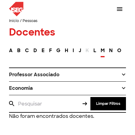
Início
/
Pessoas
Docentes
A
B
C
D
E
F
G
H
I
J
K
L
M
N
O
P
Professor Associado
Economia
Limpar Filtros
Não foram encontrados docentes.