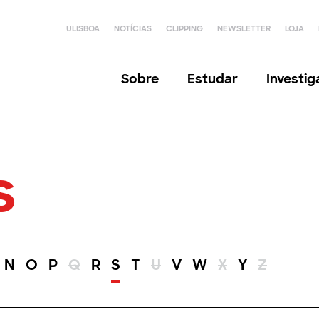
ULISBOA
NOTÍCIAS
CLIPPING
NEWSLETTER
LOJA
Sobre
Estudar
Investi
s
N
O
P
Q
R
S
T
U
V
W
X
Y
Z