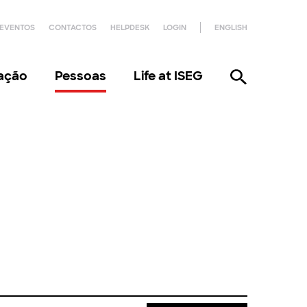
EVENTOS
CONTACTOS
HELPDESK
LOGIN
ENGLISH
gação
Pessoas
Life at ISEG