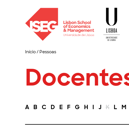
Início
/
Pessoas
Docente
A
B
C
D
E
F
G
H
I
J
K
L
M