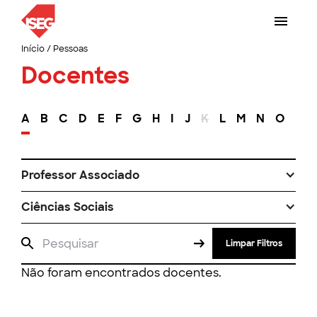
Início
/
Pessoas
Docentes
A
B
C
D
E
F
G
H
I
J
K
L
M
N
O
P
Professor Associado
Ciências Sociais
Limpar Filtros
Não foram encontrados docentes.