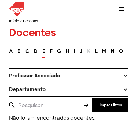
Início
/
Pessoas
Docentes
A
B
C
D
E
F
G
H
I
J
K
L
M
N
O
P
Professor Associado
Departamento
Limpar Filtros
Não foram encontrados docentes.