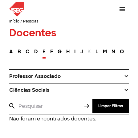
Início
/
Pessoas
Docentes
A
B
C
D
E
F
G
H
I
J
K
L
M
N
O
P
Professor Associado
Ciências Sociais
Limpar Filtros
Não foram encontrados docentes.