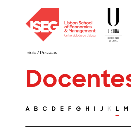
Início
/
Pessoas
Docente
A
B
C
D
E
F
G
H
I
J
K
L
M