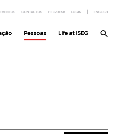
EVENTOS
CONTACTOS
HELPDESK
LOGIN
ENGLISH
gação
Pessoas
Life at ISEG