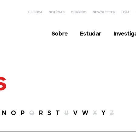
ULISBOA
NOTÍCIAS
CLIPPING
NEWSLETTER
LOJA
Sobre
Estudar
Investi
s
N
O
P
Q
R
S
T
U
V
W
X
Y
Z