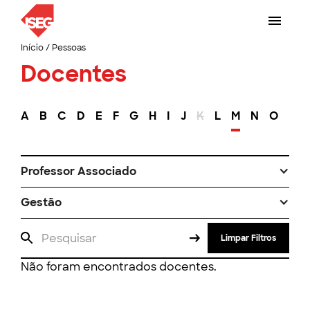
Início
/
Pessoas
Docentes
A
B
C
D
E
F
G
H
I
J
K
L
M
N
O
P
Professor Associado
Gestão
Limpar Filtros
Não foram encontrados docentes.