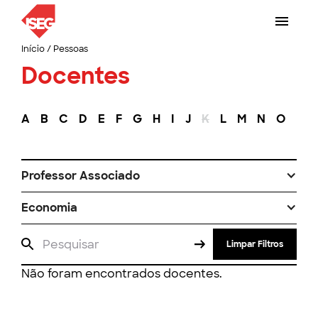
Início
/
Pessoas
Docentes
A
B
C
D
E
F
G
H
I
J
K
L
M
N
O
P
Professor Associado
Economia
Limpar Filtros
Não foram encontrados docentes.