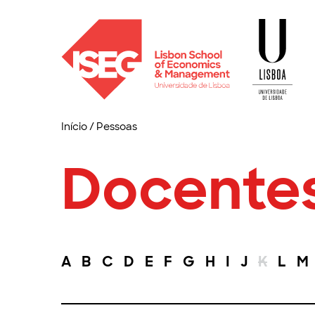
Início
/
Pessoas
Docente
A
B
C
D
E
F
G
H
I
J
K
L
M