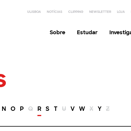
ULISBOA
NOTÍCIAS
CLIPPING
NEWSLETTER
LOJA
Sobre
Estudar
Investi
s
N
O
P
Q
R
S
T
U
V
W
X
Y
Z