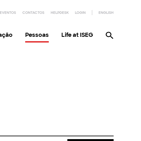
EVENTOS
CONTACTOS
HELPDESK
LOGIN
ENGLISH
gação
Pessoas
Life at ISEG