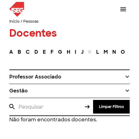
Início
/
Pessoas
Docentes
A
B
C
D
E
F
G
H
I
J
K
L
M
N
O
P
Professor Associado
Gestão
Limpar Filtros
Não foram encontrados docentes.