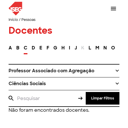
Início
/
Pessoas
Docentes
A
B
C
D
E
F
G
H
I
J
K
L
M
N
O
P
Professor Associado com Agregação
Ciências Sociais
Limpar Filtros
Não foram encontrados docentes.