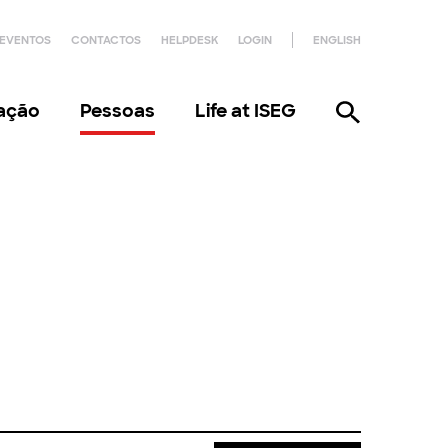
EVENTOS
CONTACTOS
HELPDESK
LOGIN
ENGLISH
gação
Pessoas
Life at ISEG