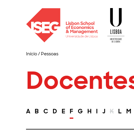
Início
/
Pessoas
Docente
A
B
C
D
E
F
G
H
I
J
K
L
M