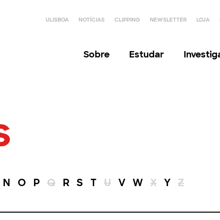
ULISBOA
NOTÍCIAS
CLIPPING
NEWSLETTER
LOJA
Sobre
Estudar
Investi
s
N
O
P
Q
R
S
T
U
V
W
X
Y
Z