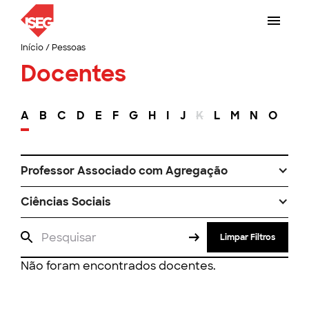
Início
/
Pessoas
Docentes
A
B
C
D
E
F
G
H
I
J
K
L
M
N
O
P
Professor Associado com Agregação
Ciências Sociais
Limpar Filtros
Não foram encontrados docentes.