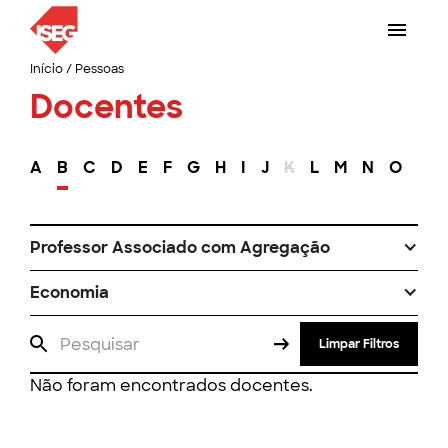
Início
/
Pessoas
Docentes
A
B
C
D
E
F
G
H
I
J
K
L
M
N
O
P
Professor Associado com Agregação
Economia
Limpar Filtros
Não foram encontrados docentes.