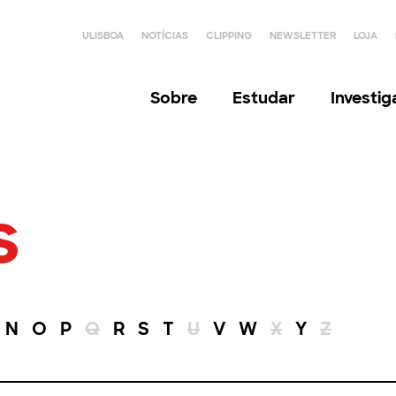
ULISBOA
NOTÍCIAS
CLIPPING
NEWSLETTER
LOJA
Sobre
Estudar
Investi
s
N
O
P
Q
R
S
T
U
V
W
X
Y
Z