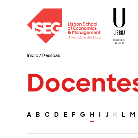
Início
/
Pessoas
Docente
A
B
C
D
E
F
G
H
I
J
K
L
M