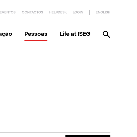
EVENTOS
CONTACTOS
HELPDESK
LOGIN
ENGLISH
gação
Pessoas
Life at ISEG