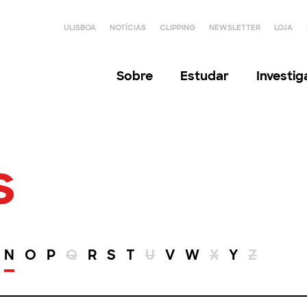
ULISBOA
NOTÍCIAS
CLIPPING
NEWSLETTER
LOJA
Sobre
Estudar
Investi
s
N
O
P
Q
R
S
T
U
V
W
X
Y
Z