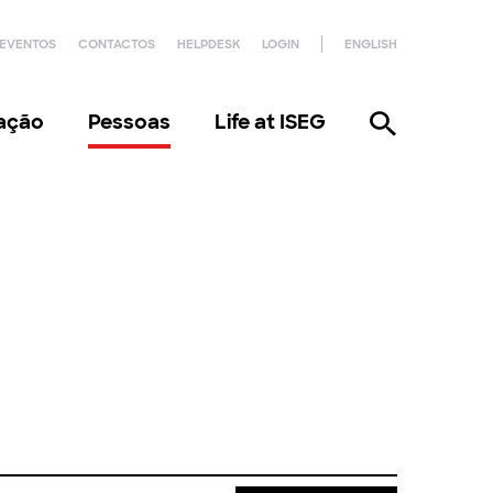
EVENTOS
CONTACTOS
HELPDESK
LOGIN
ENGLISH
gação
Pessoas
Life at ISEG