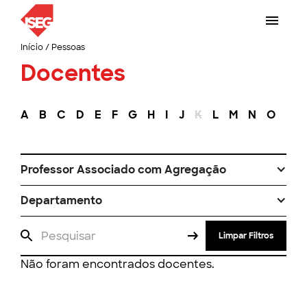
Início
/
Pessoas
Docentes
A
B
C
D
E
F
G
H
I
J
K
L
M
N
O
P
Professor Associado com Agregação
Departamento
Limpar Filtros
Não foram encontrados docentes.