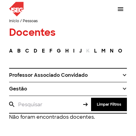
Início
/
Pessoas
Docentes
A
B
C
D
E
F
G
H
I
J
K
L
M
N
O
P
Professor Associado Convidado
Gestão
Limpar Filtros
Não foram encontrados docentes.