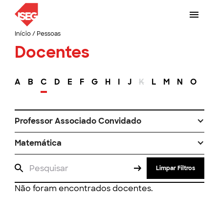
Início
/
Pessoas
Docentes
A
B
C
D
E
F
G
H
I
J
K
L
M
N
O
P
Professor Associado Convidado
Matemática
Limpar Filtros
Não foram encontrados docentes.