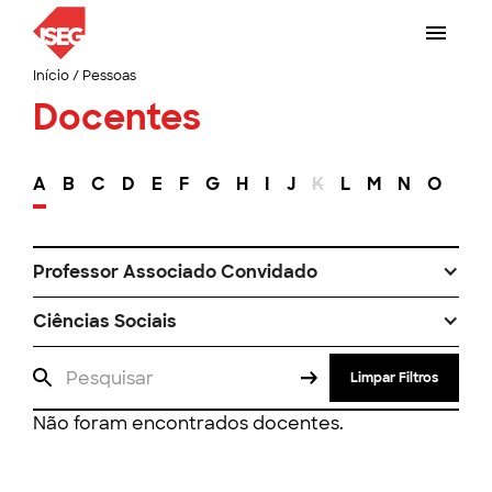
Início
/
Pessoas
Docentes
A
B
C
D
E
F
G
H
I
J
K
L
M
N
O
P
Professor Associado Convidado
Ciências Sociais
Limpar Filtros
Não foram encontrados docentes.