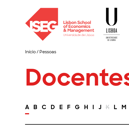
Início
/
Pessoas
Docente
A
B
C
D
E
F
G
H
I
J
K
L
M