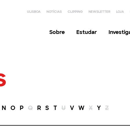
ULISBOA
NOTÍCIAS
CLIPPING
NEWSLETTER
LOJA
Sobre
Estudar
Investi
s
N
O
P
Q
R
S
T
U
V
W
X
Y
Z