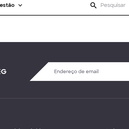
estão
EG