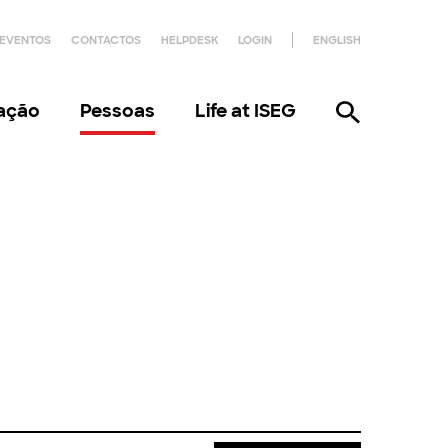
EVENTOS
CONTACTOS
HELPDESK
LOGIN
ENGLISH
gação
Pessoas
Life at ISEG