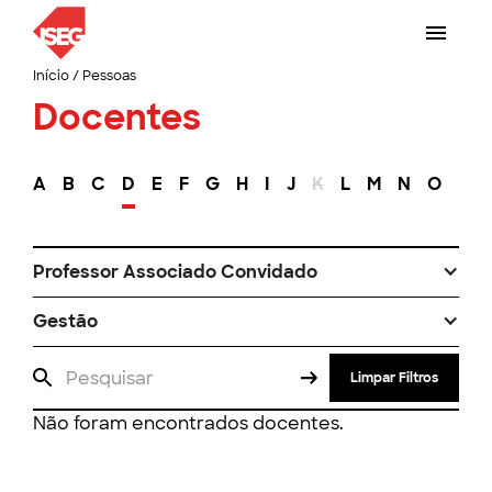
Início
/
Pessoas
Docentes
A
B
C
D
E
F
G
H
I
J
K
L
M
N
O
P
Professor Associado Convidado
Gestão
Limpar Filtros
Não foram encontrados docentes.