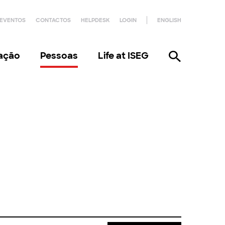
EVENTOS
CONTACTOS
HELPDESK
LOGIN
ENGLISH
gação
Pessoas
Life at ISEG