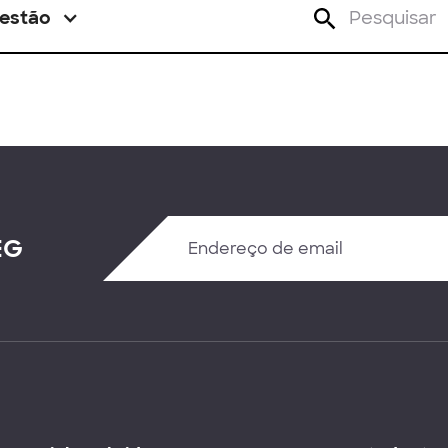
estão
EG