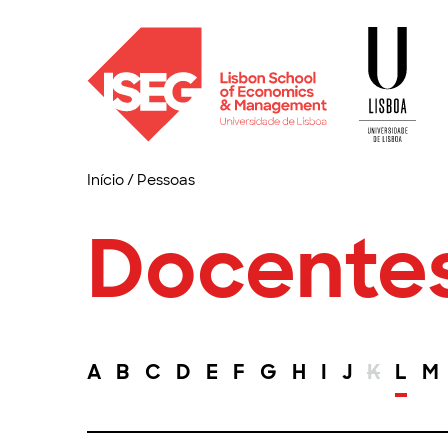
Início
/
Pessoas
Docente
A
B
C
D
E
F
G
H
I
J
K
L
M