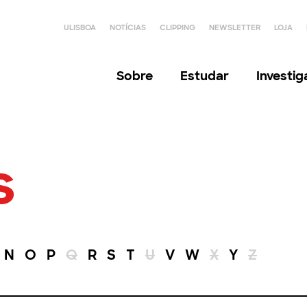
ULISBOA
NOTÍCIAS
CLIPPING
NEWSLETTER
LOJA
Sobre
Estudar
Investi
s
N
O
P
Q
R
S
T
U
V
W
X
Y
Z