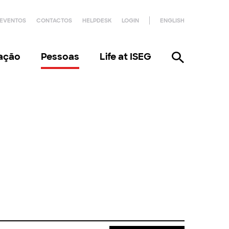
EVENTOS
CONTACTOS
HELPDESK
LOGIN
ENGLISH
gação
Pessoas
Life at ISEG