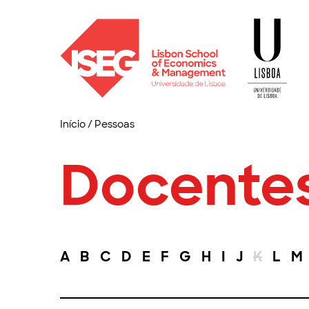
Início
/
Pessoas
Docente
A
B
C
D
E
F
G
H
I
J
K
L
M