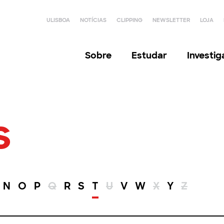
ULISBOA
NOTÍCIAS
CLIPPING
NEWSLETTER
LOJA
Sobre
Estudar
Investi
s
N
O
P
Q
R
S
T
U
V
W
X
Y
Z