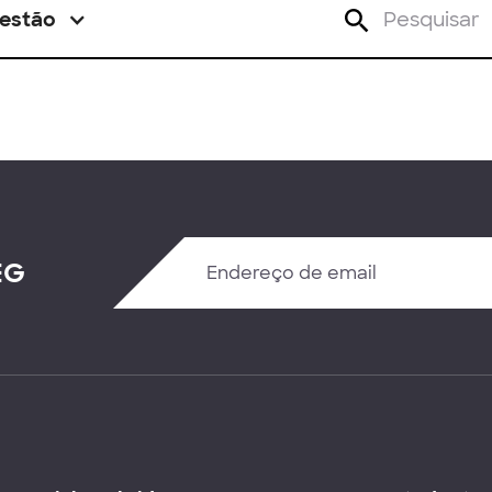
estão
EG