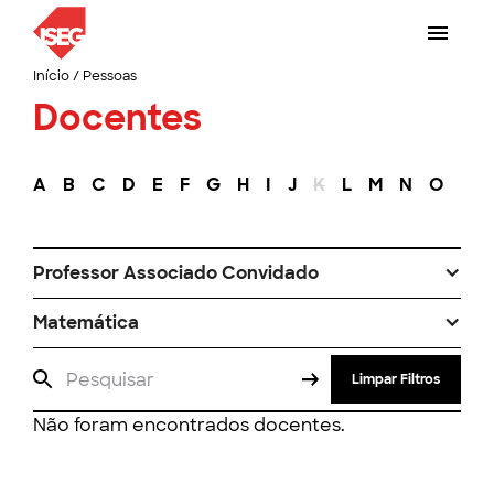
Início
/
Pessoas
Docentes
A
B
C
D
E
F
G
H
I
J
K
L
M
N
O
P
Professor Associado Convidado
Matemática
Limpar Filtros
Não foram encontrados docentes.