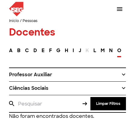
Início
/
Pessoas
Docentes
A
B
C
D
E
F
G
H
I
J
K
L
M
N
O
P
Professor Auxiliar
Ciências Sociais
Limpar Filtros
Não foram encontrados docentes.