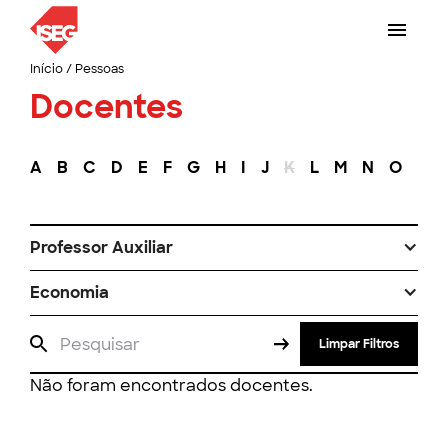
Início
/
Pessoas
Docentes
A
B
C
D
E
F
G
H
I
J
K
L
M
N
O
P
Professor Auxiliar
Economia
Limpar Filtros
Não foram encontrados docentes.