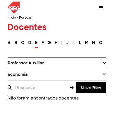
Início
/
Pessoas
Docentes
A
B
C
D
E
F
G
H
I
J
K
L
M
N
O
P
Professor Auxiliar
Economia
Limpar Filtros
Não foram encontrados docentes.