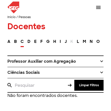
Início
/
Pessoas
Docentes
A
B
C
D
E
F
G
H
I
J
K
L
M
N
O
P
Professor Auxiliar com Agregação
Ciências Sociais
Limpar Filtros
Não foram encontrados docentes.