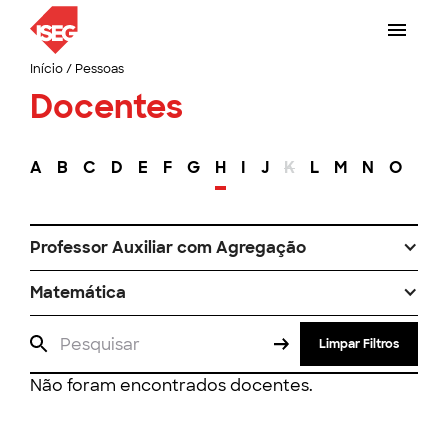
Início
/
Pessoas
Docentes
A
B
C
D
E
F
G
H
I
J
K
L
M
N
O
P
Professor Auxiliar com Agregação
Matemática
Limpar Filtros
Não foram encontrados docentes.