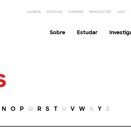
ULISBOA
NOTÍCIAS
CLIPPING
NEWSLETTER
LOJA
Sobre
Estudar
Investi
s
N
O
P
Q
R
S
T
U
V
W
X
Y
Z