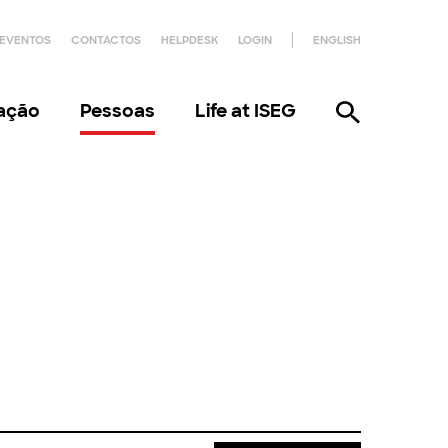
EVENTOS
CONTACTOS
HELPDESK
LOGIN
ENGLISH
gação
Pessoas
Life at ISEG