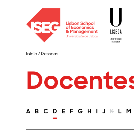
Início
/
Pessoas
Docente
A
B
C
D
E
F
G
H
I
J
K
L
M