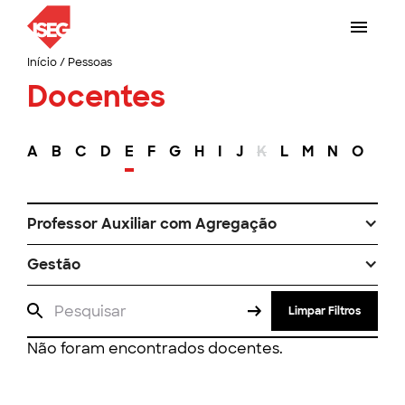
Início
/
Pessoas
Docentes
A
B
C
D
E
F
G
H
I
J
K
L
M
N
O
P
Professor Auxiliar com Agregação
Gestão
Limpar Filtros
Não foram encontrados docentes.