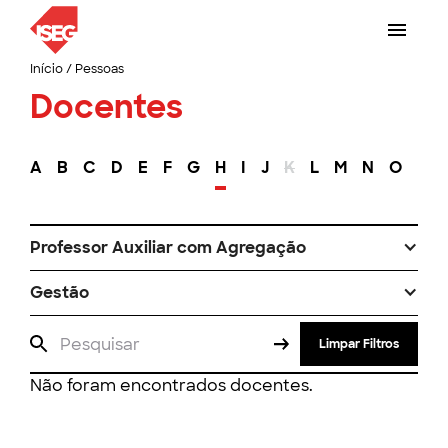
Início
/
Pessoas
Docentes
A
B
C
D
E
F
G
H
I
J
K
L
M
N
O
P
Professor Auxiliar com Agregação
Gestão
Limpar Filtros
Não foram encontrados docentes.