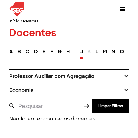
Início
/
Pessoas
Docentes
A
B
C
D
E
F
G
H
I
J
K
L
M
N
O
P
Professor Auxiliar com Agregação
Economia
Limpar Filtros
Não foram encontrados docentes.