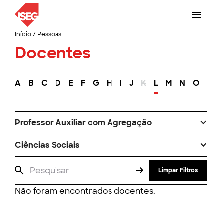
Início
/
Pessoas
Docentes
A
B
C
D
E
F
G
H
I
J
K
L
M
N
O
P
Professor Auxiliar com Agregação
Ciências Sociais
Limpar Filtros
Não foram encontrados docentes.