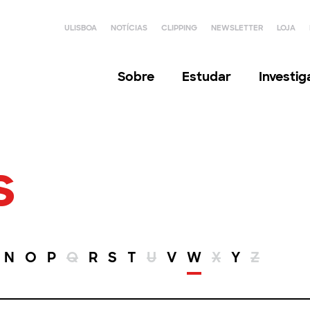
ULISBOA
NOTÍCIAS
CLIPPING
NEWSLETTER
LOJA
Sobre
Estudar
Investi
s
N
O
P
Q
R
S
T
U
V
W
X
Y
Z