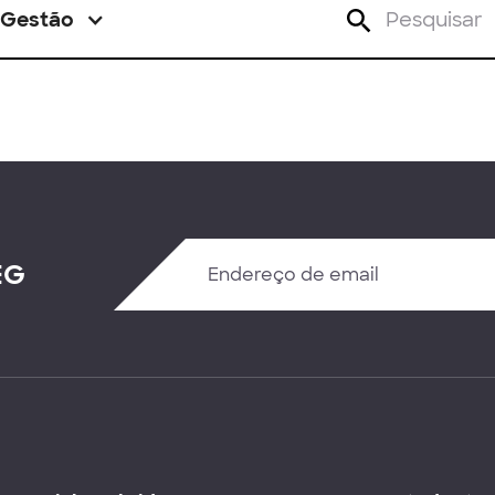
Gestão
EG