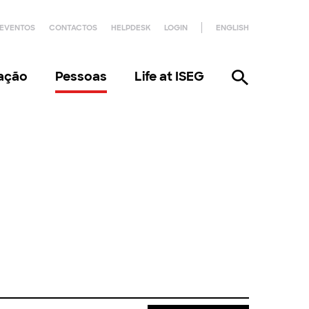
EVENTOS
CONTACTOS
HELPDESK
LOGIN
ENGLISH
gação
Pessoas
Life at ISEG