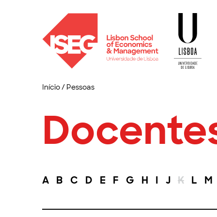
Início
/
Pessoas
Docente
A
B
C
D
E
F
G
H
I
J
K
L
M