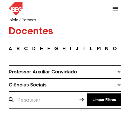
Início
/
Pessoas
Docentes
A
B
C
D
E
F
G
H
I
J
K
L
M
N
O
P
Professor Auxiliar Convidado
Ciências Sociais
Limpar Filtros