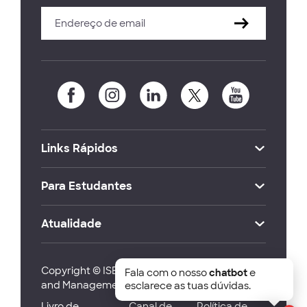
Links Rápidos
Para Estudantes
Atualidade
Copyright © ISEG Lisbon School of Economics
Fala com o nosso
chatbot
e
and Management 2026
esclarece as tuas dúvidas.
Livro de
Canal de
Política de