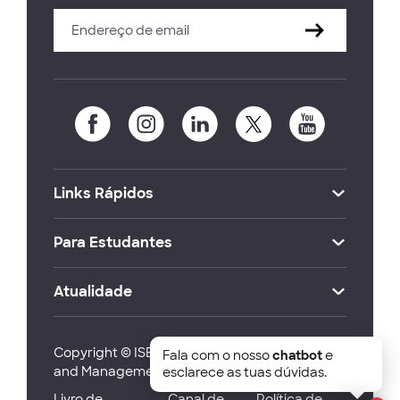
Links Rápidos
Para Estudantes
Atualidade
Copyright © ISEG Lisbon School of Economics
Fala com o nosso
chatbot
e
and Management 2026
esclarece as tuas dúvidas.
Livro de
Canal de
Política de