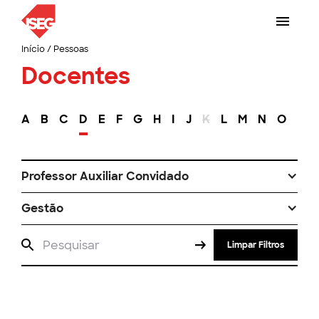
Início
/
Pessoas
Docentes
A
B
C
D
E
F
G
H
I
J
K
L
M
N
O
P
Professor Auxiliar Convidado
Gestão
Limpar Filtros