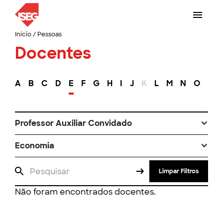
Início
/
Pessoas
Docentes
A
B
C
D
E
F
G
H
I
J
K
L
M
N
O
P
Professor Auxiliar Convidado
Economia
Limpar Filtros
Não foram encontrados docentes.