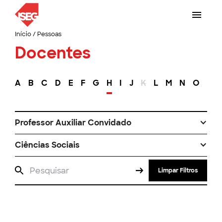
Início
/
Pessoas
Docentes
A
B
C
D
E
F
G
H
I
J
K
L
M
N
O
P
Professor Auxiliar Convidado
Ciências Sociais
Limpar Filtros