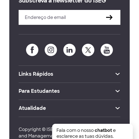
Subscreva a newsletter do ISEG
Links Rápidos
Para Estudantes
Atualidade
Copyright © ISEG Lisbon School of Economics
Fala com o nosso
chatbot
e
and Management 2026
esclarece as tuas dúvidas.