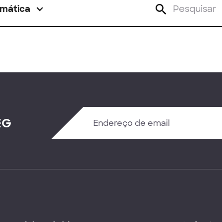
mática
EG