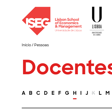
Início
/
Pessoas
Docente
A
B
C
D
E
F
G
H
I
J
K
L
M