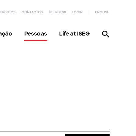
EVENTOS
CONTACTOS
HELPDESK
LOGIN
ENGLISH
gação
Pessoas
Life at ISEG