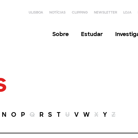
ULISBOA
NOTÍCIAS
CLIPPING
NEWSLETTER
LOJA
Sobre
Estudar
Investi
s
N
O
P
Q
R
S
T
U
V
W
X
Y
Z