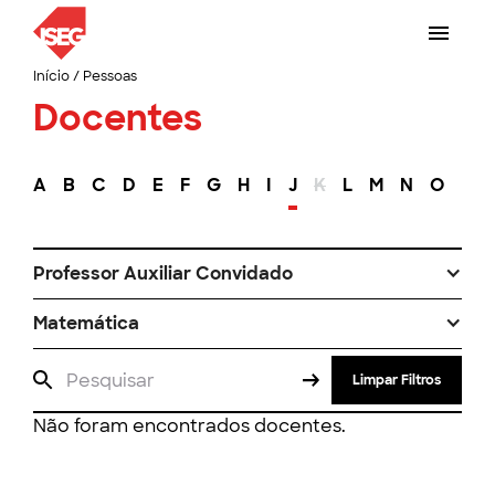
Início
/
Pessoas
Docentes
A
B
C
D
E
F
G
H
I
J
K
L
M
N
O
P
Professor Auxiliar Convidado
Matemática
Limpar Filtros
Não foram encontrados docentes.